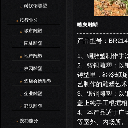
耐候钢雕塑
按行业分
喷泉雕塑
城市雕塑
产品型号：BR214
园林雕塑
1、铜雕塑制作手
地产雕塑
2、铸铜雕塑：以
校园雕塑
铸型里，经冷却凝
酒店会所雕塑
艺制作的雕塑艺术
3、锻铜雕塑：以
企业雕塑
盖上纯手工根据相
部队雕塑
4、本产品适于广
按功能分
等室外、内场所。