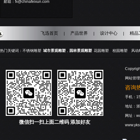
邮箱：fx@chinafeixun.com
飞迅首页
产品世界
设计中心
精品
|
|
|
热门关键词：
不锈钢雕塑
城市景观雕塑
，
园林景观雕塑
花园雕塑
校园雕塑
风动
Copyri
网站管理
咨询热线
手机：158
地址：浙
网址：www
微信
扫一扫上面二维码 添加好友
www.yk