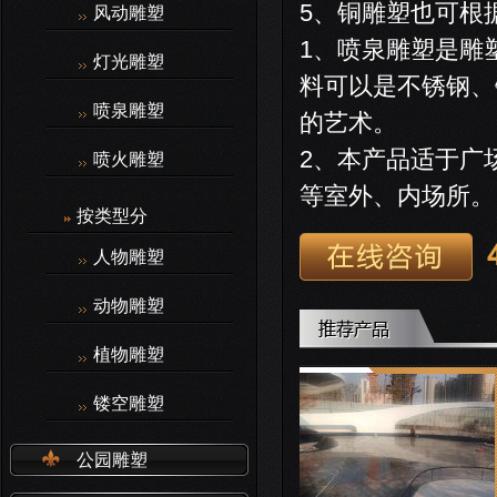
5、铜雕塑也可根
风动雕塑
1
、喷泉雕塑是雕
灯光雕塑
料可以是不锈钢、
喷泉雕塑
的艺术。
2
、本产品适于广
喷火雕塑
等室外、内场所。
按类型分
人物雕塑
动物雕塑
植物雕塑
镂空雕塑
公园雕塑