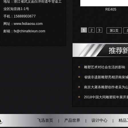
地址：浙江省武义县白洋街道牛背金工
业区知音路1-1号
RE405
手机：15888903677
网址：www.fxdiaosu.com
1
2
3
第1页
邮箱：fx@chinafeixun.com
雕塑艺术对社会生活的影响
省级非遗新雕塑亮相济南泉
南京大屠杀雕塑创作者吴为
2018中国大同雕塑双年展开
飞迅首页
产品世界
设计中心
精品
|
|
|