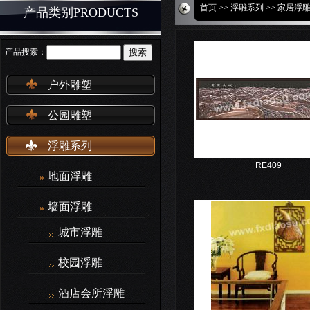
首页
>>
浮雕系列
>>
家居浮
产品类别PRODUCTS
产品搜索：
户外雕塑
公园雕塑
浮雕系列
RE409
地面浮雕
墙面浮雕
城市浮雕
校园浮雕
酒店会所浮雕