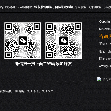
热门关键词：
不锈钢雕塑
城市景观雕塑
，
园林景观雕塑
花园雕塑
校园雕塑
风动
Copyri
网站管理
咨询热线
手机：158
地址：浙
网址：www
微信
扫一扫上面二维码 添加好友
www.yk
浙公网安
友情链接：
字画美
、
气动链锯
、
气动扳手