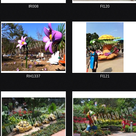
IR008
FI120
RH1337
FI121