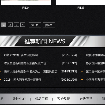
FI124
FI125
1
2
3
4
第1页
共4页
雕塑艺术对社会生活的影响
[2023/12/4]
现代环境雕塑
省级非遗新雕塑亮相济南泉城广场
[2019/1/12]
静安国际雕塑展
南京大屠杀雕塑创作者吴为山：凝固民族历
[2018/12/13]
第二届中国传
2018中国大同雕塑双年展开展
[2018/11/26]
中国雕塑家崔
世界
设计中心
精品工程
客户见证
走进飞迅
新
|
|
|
|
|